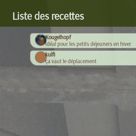
Liste des recettes
Kougelhopf
Idéal pour les petits déjeuners en hiver
kulfi
ça vaut le déplacement